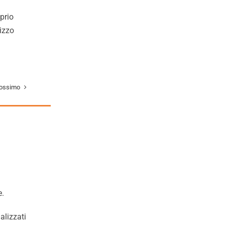
oprio
lizzo
ossimo
e.
alizzati