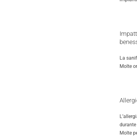
Impatto
benes
Pulizia Industriale
La sanif
Molte or
Allerg
Chi Siamo
L’allerg
durante
Molte p