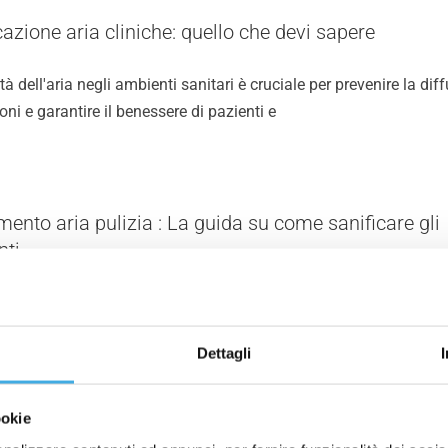
cazione aria cliniche: quello che devi sapere
tà dell'aria negli ambienti sanitari è cruciale per prevenire la dif
ioni e garantire il benessere di pazienti e
mento aria pulizia : La guida su come sanificare gli
nti
tà dell’aria nei luoghi di lavoro è un tema da affrontare in ogni 
no. Ad esempio quando si avvicina la
Dettagli
ookie
i garantisce la salubrità degli impianti aeraulici?