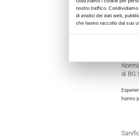
Utilizziamo i cookie per perso
sempli
nostro traffico. Condividiamo 
di analisi dei dati web, pubbl
I tampon
che hanno raccolto dal suo uti
raccogli
Norma 
di BG 
Esperien
hanno p
Sanifi