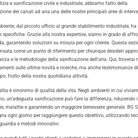
lizia e sanificazione civile e industriale, abbiamo fatto della
zione dei canali ad aria una delle nostre principali aree di interv
iente, dal piccolo ufficio al grande stabilimento industriale, ha
 specifiche. Grazie alla nostra expertise, siamo in grado di affr
da, garantendo soluzioni su misura per ogni cliente. Questa sezi
ensata come un punto di riferimento per chiunque desideri appro
anza e le metodologie della sanificazione dell’aria. Qui, troverai
menti sulle ultime novità e ricerche, ma anche testimonianze di
o, frutto della nostra quotidiana attività.
ulita è sinonimo di qualità della vita. Negli ambienti in cui vivia
o, un’adeguata sanificazione può fare la differenza, riducendo il
gie, malattie e garantendo un maggiore benessere generale. BG S
na ogni giorno per raggiungere questo obiettivo, utilizzando te
guardia e metodi innovativi.