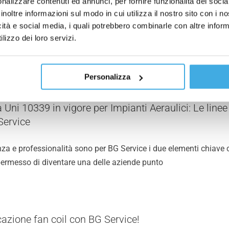
nalizzare contenuti ed annunci, per fornire funzionalità dei socia
ce: tamponi di analisi!
inoltre informazioni sul modo in cui utilizza il nostro sito con i 
icità e social media, i quali potrebbero combinarle con altre inform
i di analisi per gli impianti aeraulici sono strumenti utilizzati pe
lizzo dei loro servizi.
ere campioni da un sistema di condizionamento dell'aria, al
Personalizza
Uni 10339 in vigore per Impianti Aeraulici: Le linee
Service
za e professionalità sono per BG Service i due elementi chiave 
ermesso di diventare una delle aziende punto
cazione fan coil con BG Service!