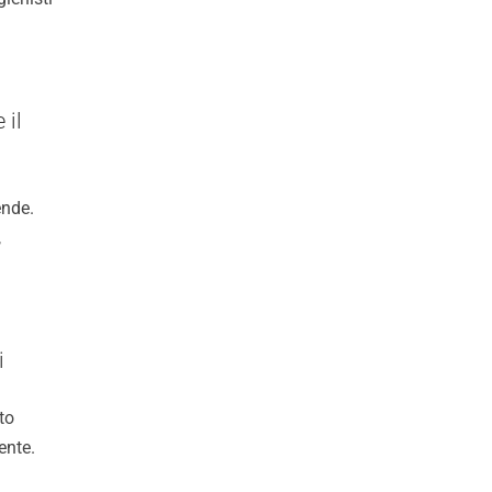
 il
ende.
,
i
to
ente.