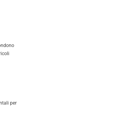
condono
icoli
tali per