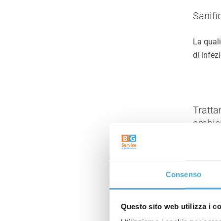
Sanifi
La quali
di infez
Tratta
ambie
La quali
dell’an
Consenso
Questo sito web utilizza i c
Come s