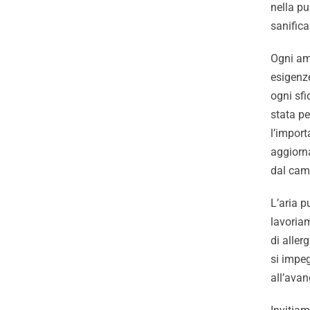
nella pu
sanifica
Ogni amb
esigenze
ogni sfi
stata p
l’import
aggiorna
dal camp
L’aria p
lavoriam
di aller
si impeg
all’avan