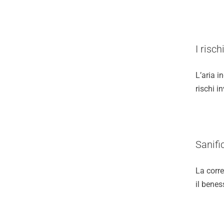
I risch
Video
L’aria 
rischi i
Cerca
per:
Sanifi
La corre
il benes