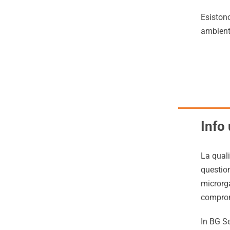
Esistono
ambiente
Info 
La quali
question
microrg
comprome
In BG S