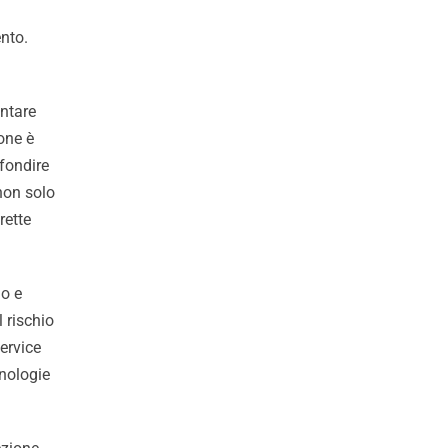
ento.
ontare
one è
fondire
 non solo
rette
mo e
 rischio
ervice
cnologie