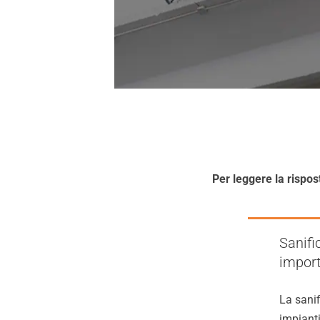
Pulizia Cappe
Pulizia Impianti Fotovoltaici
Per leggere la rispos
Sanifi
impor
La sanif
Sanificazione Ambienti
impianti