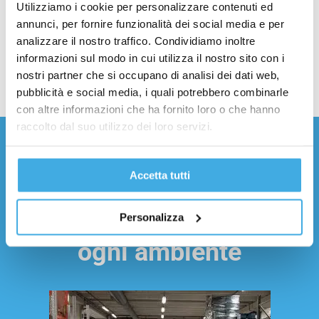
Utilizziamo i cookie per personalizzare contenuti ed
Come posso verificare che un'azienda sia
annunci, per fornire funzionalità dei social media e per
davvero associata ANBSA o certificata
analizzare il nostro traffico. Condividiamo inoltre
AIISA?
informazioni sul modo in cui utilizza il nostro sito con i
nostri partner che si occupano di analisi dei dati web,
pubblicità e social media, i quali potrebbero combinarle
con altre informazioni che ha fornito loro o che hanno
raccolto dal suo utilizzo dei loro servizi.
BG Service lavoriamo
Accetta tutti
solo con protocolli di
sicrezza autorizzati in
Personalizza
ogni ambiente