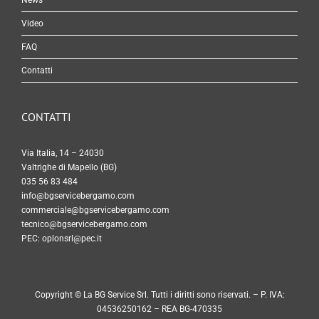
News
Video
FAQ
Contatti
CONTATTI
Via Italia, 14 – 24030
Valtrighe di Mapello (BG)
035 56 83 484
info@bgservicebergamo.com
commerciale@bgservicebergamo.com
tecnico@bgservicebergamo.com
PEC:
oplonsrl@pec.it
Copyright © La BG Service Srl. Tutti i diritti sono riservati. – P. IVA:
04536250162 – REA BG-470335