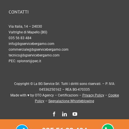
CONTATTI
Via Italia, 14 – 24030
Valtrighe di Mapello (BG)
035 56 83 484
info@bgservicebergamo.com
commerciale@bgservicebergamo.com
tecnico@bgservicebergamo.com
PEC:
oplonsrl@pec.it
Copyright © La BG Service Srl. Tutti i diritti sono riservati. – P. IVA:
04536250162 – REA BG-470335
Made with ♥ by
OTO Agency
–
Certificazioni
–
Privacy Policy
–
Cookie
Policy
–
Segnalazione Whistleblowing