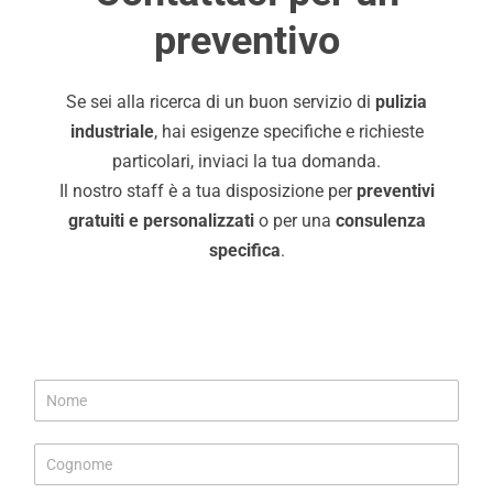
preventivo
Se sei alla ricerca di un buon servizio di
pulizia
industriale
, hai esigenze specifiche e richieste
particolari, inviaci la tua domanda.
Il nostro staff è a tua disposizione per
preventivi
gratuiti e personalizzati
o per una
consulenza
specifica
.
P
N
o
o
l
m
i
C
e
c
o
*
y