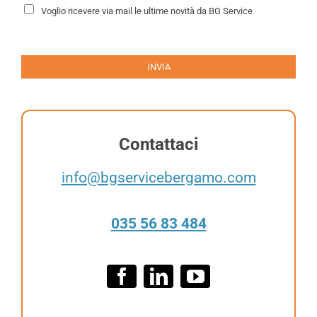
a
N
Voglio ricevere via mail le ultime novità da BG Service
c
e
y
w
P
s
o
l
l
e
INVIA
i
t
c
t
y
e
*
r
Contattaci
info@bgservicebergamo.com
035 56 83 484