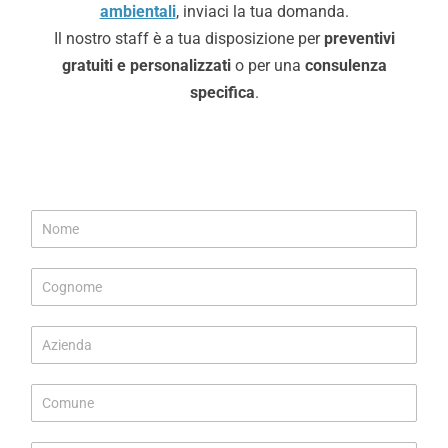
ambientali
, inviaci la tua domanda.
Il nostro staff è a tua disposizione per
preventivi
gratuiti e personalizzati
o per una
consulenza
specifica
.
*
N
T
o
e
m
l
C
e
e
o
*
f
g
o
A
n
n
z
o
o
i
m
A
C
e
e
z
o
n
*
i
m
d