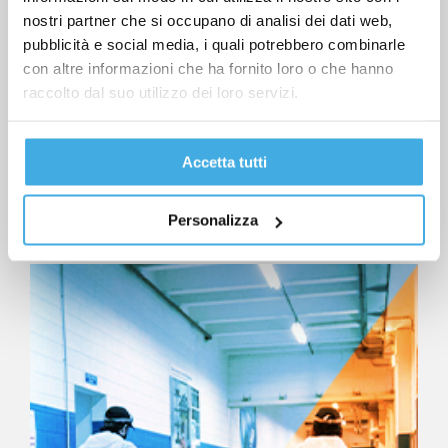
nostri partner che si occupano di analisi dei dati web,
pubblicità e social media, i quali potrebbero combinarle
con altre informazioni che ha fornito loro o che hanno
raccolto dal suo utilizzo dei loro servizi.
Manutenzione igieniche
Accetta tutti
programmate
Personalizza