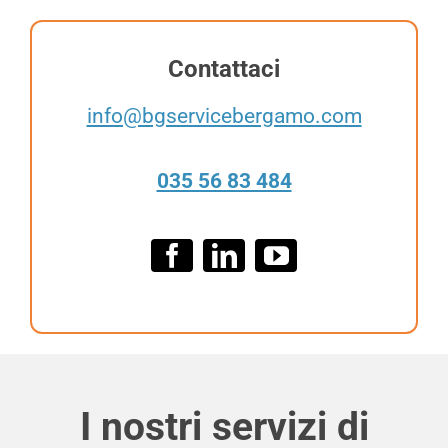
y
e
*
r
Contattaci
info@bgservicebergamo.com
035 56 83 484
I nostri servizi di