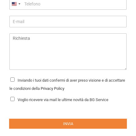
e
T
u
a
n
e
n
d
l
e
E
a
e
*
-
f
m
o
R
a
n
i
i
o
c
l
*
h
*
i
e
s
t
P
Inviando i tuoi dati confermi di aver preso visione e di accettare
r
a
i
le condizioni della
Privacy Policy
*
v
a
N
Voglio ricevere via mail le ultime novità da BG Service
c
e
y
w
P
s
o
l
l
e
INVIA
i
t
c
t