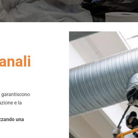
anali
a
garantiscono
azione e la
izzando una