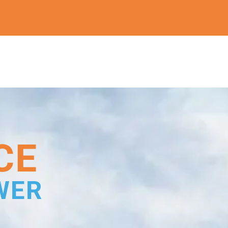
CE
WER