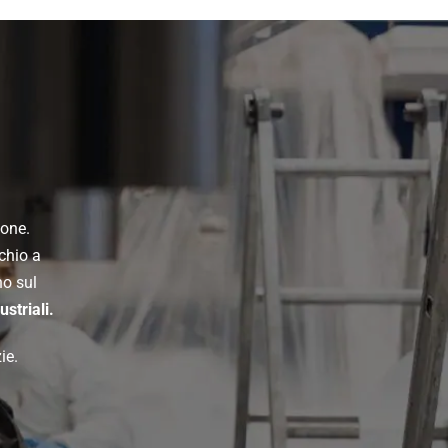
ione.
chio a
no sul
ustriali.
ie.