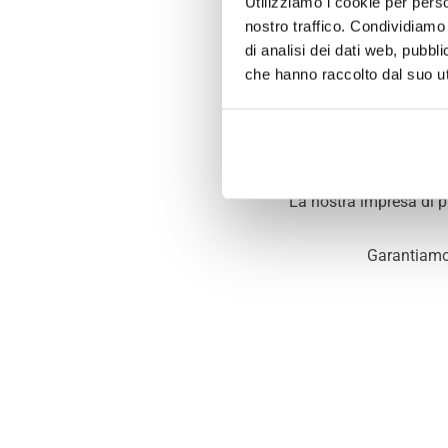
Utilizziamo i cookie per perso
Milan
nostro traffico. Condividiamo 
di analisi dei dati web, pubbl
che hanno raccolto dal suo uti
Professionalità ed esp
cappe aspiranti nei 
con
La nostra impresa di p
Garantiamo a