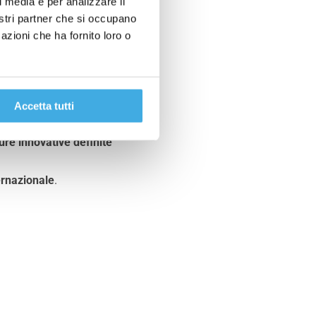
l media e per analizzare il
 Monza
nostri partner che si occupano
azioni che ha fornito loro o
rimento per la
pulizia di
, pulizia canali d’aria
Accetta tutti
ione
.
re innovative definite
ternazionale
.