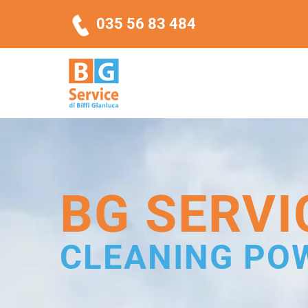
Salta
035 56 83 484
al
contenuto
Sanificazione Canali Aria
BG SERVI
CLEANING PO