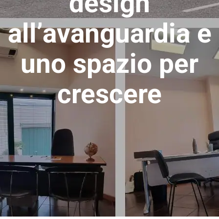
design
Chi Siamo
all’avanguardia e
Video
uno spazio per
Cerca
per:
crescere