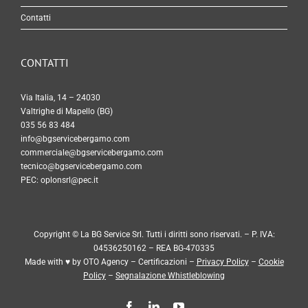
Contatti
CONTATTI
Via Italia, 14 – 24030
Valtrighe di Mapello (BG)
035 56 83 484
info@bgservicebergamo.com
commerciale@bgservicebergamo.com
tecnico@bgservicebergamo.com
PEC:
oplonsrl@pec.it
Copyright © La BG Service Srl. Tutti i diritti sono riservati. – P. IVA:
04536250162 – REA BG-470335
Made with ♥ by
OTO Agency
–
Certificazioni
–
Privacy Policy
–
Cookie
Policy
–
Segnalazione Whistleblowing