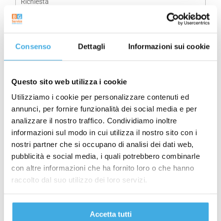
i
i
o
c
l
*
h
*
i
Consenso
Dettagli
Informazioni sui cookie
e
s
t
P
Inviando i tuoi dati confermi di aver preso visione e di accettare
r
a
Questo sito web utilizza i cookie
i
le condizioni della
Privacy Policy
*
v
Utilizziamo i cookie per personalizzare contenuti ed
a
N
Voglio ricevere via mail le ultime novità da BG Service
c
e
annunci, per fornire funzionalità dei social media e per
y
w
analizzare il nostro traffico. Condividiamo inoltre
P
s
o
l
informazioni sul modo in cui utilizza il nostro sito con i
l
e
INVIA
nostri partner che si occupano di analisi dei dati web,
i
t
c
t
pubblicità e social media, i quali potrebbero combinarle
y
e
con altre informazioni che ha fornito loro o che hanno
*
r
raccolto dal suo utilizzo dei loro servizi.
Contattaci
Accetta tutti
info@bgservicebergamo.com