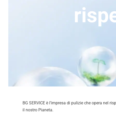
risp
Pulizia Cappe
Pulizia Impianti Fotovoltaici
BG SERVICE è l’impresa di pulizie che opera nel ris
il nostro Pianeta.
Sanificazione Ambienti