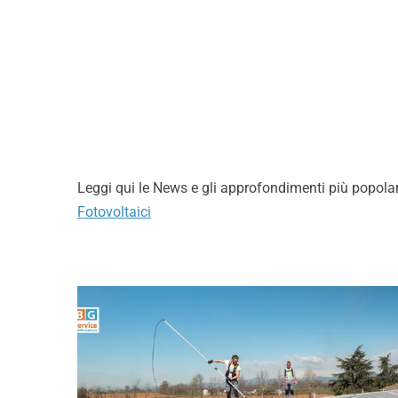
c
r
y
*
Leggi qui le News e gli approfondimenti più popola
Fotovoltaici