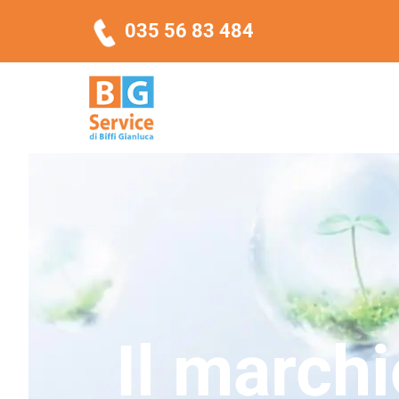
Salta
035 56 83 484
al
contenuto
Sanificazione Canali Aria
Il marchi