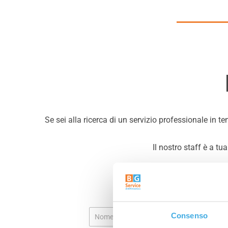
Video
Se sei alla ricerca di un servizio professionale in t
Cerca
per:
Il nostro staff è a t
N
Consenso
o