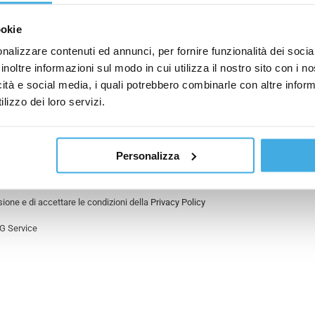
g
w
C
n
s
ookie
o
o
l
m
m
nalizzare contenuti ed annunci, per fornire funzionalità dei socia
e
E
u
e
inoltre informazioni sul modo in cui utilizza il nostro sito con i 
t
-
n
*
t
icità e social media, i quali potrebbero combinarle con altre inform
m
e
e
a
*
lizzo dei loro servizi.
r
i
*
l
*
Personalizza
isione e di accettare le condizioni della
Privacy Policy
BG Service