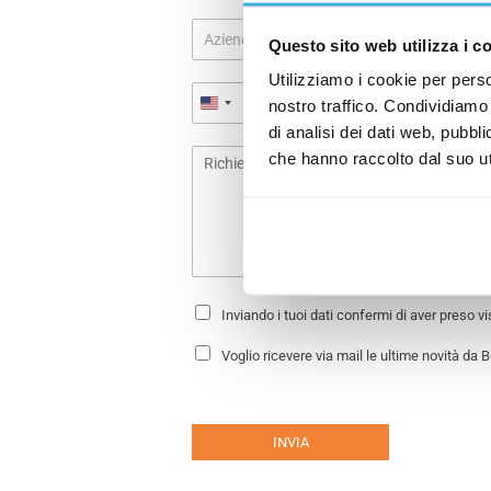
m
A
e
Questo sito web utilizza i c
z
*
i
Utilizziamo i cookie per perso
T
e
nostro traffico. Condividiamo 
e
n
di analisi dei dati web, pubbl
l
d
R
e
a
che hanno raccolto dal suo uti
i
f
c
o
h
n
i
o
e
*
s
t
P
Inviando i tuoi dati confermi di aver preso v
r
a
i
N
*
Voglio ricevere via mail le ultime novità da 
v
e
a
w
c
s
y
l
P
e
INVIA
o
t
l
t
i
e