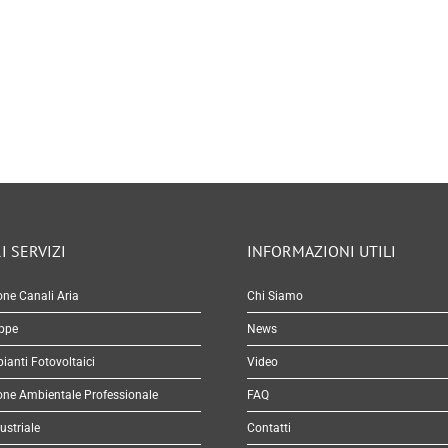
I SERVIZI
INFORMAZIONI UTILI
one Canali Aria
Chi Siamo
appe
News
pianti Fotovoltaici
Video
one Ambientale Professionale
FAQ
ustriale
Contatti