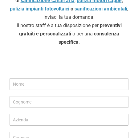
di
sanificazione canali aria
,
pulizia motori cappe
,
pulizia impianti fotovoltaici
o
sanificazioni ambientali
,
inviaci la tua domanda.
Il nostro staff è a tua disposizione per
preventivi
gratuiti e personalizzati
o per una
consulenza
specifica
.
C
N
o
o
m
m
u
C
e
n
o
*
e
g
N
A
n
o
z
o
m
i
m
e
C
e
e