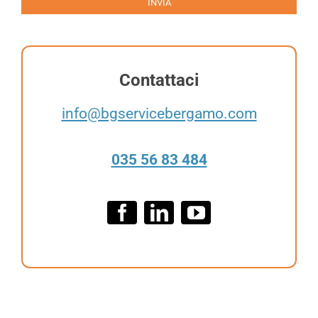
INVIA
i
t
c
t
y
e
*
r
Contattaci
info@bgservicebergamo.com
035 56 83 484