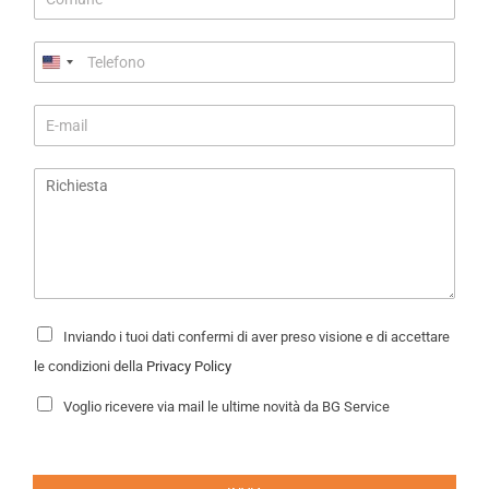
C
o
n
*
o
m
d
g
T
u
a
n
e
n
o
l
e
E
m
e
*
-
e
f
m
o
R
a
n
i
i
o
c
l
*
h
*
i
e
s
t
P
Inviando i tuoi dati confermi di aver preso visione e di accettare
r
a
i
le condizioni della
Privacy Policy
*
v
a
N
Voglio ricevere via mail le ultime novità da BG Service
c
e
y
w
P
s
o
l
l
e