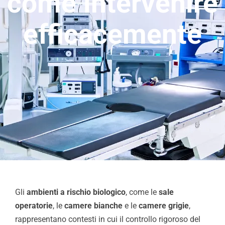
come intervenire
Chi Siamo
efficacemente
Video
Cerca
per:
Gli
ambienti a rischio biologico
, come le
sale
operatorie
, le
camere bianche
e le
camere grigie
,
rappresentano contesti in cui il controllo rigoroso del