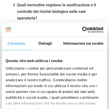
Quali normative regolano la sanificazione e il
controllo del rischio biologico nelle sale
operatorie?
La gestione degli
ambienti critici ospedalieri
è
regolamentata da normative internazionali come
ISO 14644 per le
camere bianche
, e da specifiche
Consenso
Dettagli
Informazioni sui cookie
disposizioni nazionali che definiscono requisiti di
pulizia, controllo del
microclima sala operatoria
e procedure di sterilizzazione per prevenire le
Questo sito web utilizza i cookie
infezioni nosocomiali
.
Utilizziamo i cookie per personalizzare contenuti ed
Perché il controllo del microclima in sala
annunci, per fornire funzionalità dei social media e per
operatoria è importante per la prevenzione del
analizzare il nostro traffico. Condividiamo inoltre
rischio biologico?
informazioni sul modo in cui utilizza il nostro sito con i
Il controllo del
microclima
– temperatura,
nostri partner che si occupano di analisi dei dati web,
umidità e ricambio d’aria – è essenziale per
pubblicità e social media, i quali potrebbero combinarle
con altre informazioni che ha fornito loro o che hanno
creare condizioni ambientali che limitino la