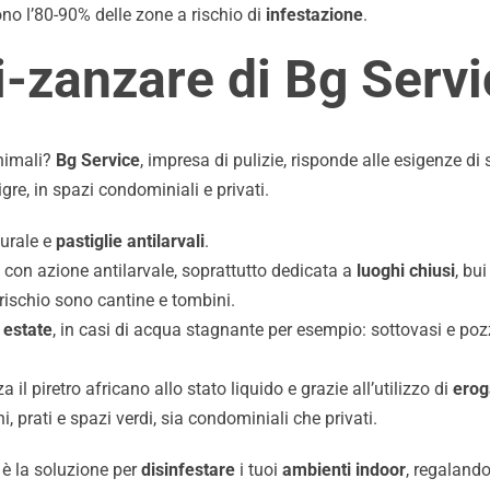
cono l’80-90% delle zone a rischio di
infestazione
.
i-zanzare di Bg Serv
animali?
Bg Service
, impresa di pulizie, risponde alle esigenze d
igre, in spazi condominiali e privati.
turale e
pastiglie antilarvali
.
con azione antilarvale, soprattutto dedicata a
luoghi chiusi
, bu
 rischio sono cantine e tombini.
n
estate
, in casi di acqua stagnante per esempio: sottovasi e pozz
za il piretro africano allo stato liquido e grazie all’utilizzo di
erog
i, prati e spazi verdi, sia condominiali che privati.
è la soluzione per
disinfestare
i tuoi
ambienti indoor
, regalando