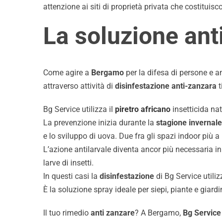
attenzione ai siti di proprietà privata che costituis
La soluzione ant
Video
Come agire a
Bergamo
per la difesa di persone e 
attraverso attività di
disinfestazione anti-zanzara
t
Bg Service utilizza il
piretro africano
insetticida na
La prevenzione inizia durante la
stagione invernale
Cerca
e lo sviluppo di uova. Due fra gli spazi indoor più a
per:
L’azione antilarvale diventa ancor più necessaria i
larve di insetti.
In questi casi la
disinfestazione
di Bg Service utiliz
È la soluzione spray ideale per siepi, piante e giardin
Il tuo rimedio
anti zanzare
? A Bergamo,
Bg Service