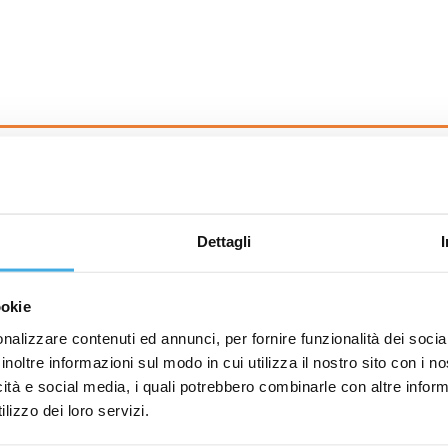
Richiedi Informazioni
Dettagli
ookie
ema di
sanificazione canali aria
,
pulizia motori cappe
,
pulizia imp
nalizzare contenuti ed annunci, per fornire funzionalità dei socia
la tua domanda.
inoltre informazioni sul modo in cui utilizza il nostro sito con i 
ua disposizione per
preventivi gratuiti e personalizzati
o per una
icità e social media, i quali potrebbero combinarle con altre inform
lizzo dei loro servizi.