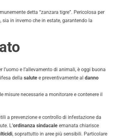
omunemente detta “zanzara tigre”. Pericolosa per
o
, sia in inverno che in estate, garantendo la
vato
per l’uomo e l’allevamento di animali, è oggi buona
difesa della
salute
e preventivamente al
danno
e misure necessarie a monitorare e contenere il
ili a prevenzione e controllo di infestazione da
ute. L’
ordinanza sindacale
emanata chiarisce
lticidi
, soprattutto in aree più sensibili. Particolare