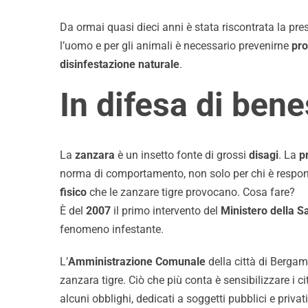
Da ormai quasi dieci anni è stata riscontrata la pre
l’uomo e per gli animali è necessario prevenirne
pro
disinfestazione naturale
.
In difesa di ben
Pulizia Industriale
La
zanzara
è un insetto fonte di grossi
disagi
. La
pr
norma di comportamento, non solo per chi è responsa
fisico
che le zanzare tigre provocano. Cosa fare?
È del
2007
il primo intervento del
Ministero della S
fenomeno infestante.
Chi Siamo
L’
Amministrazione Comunale
della città di Bergam
zanzara tigre. Ciò che più conta è sensibilizzare i ci
alcuni obblighi, dedicati a soggetti pubblici e privat