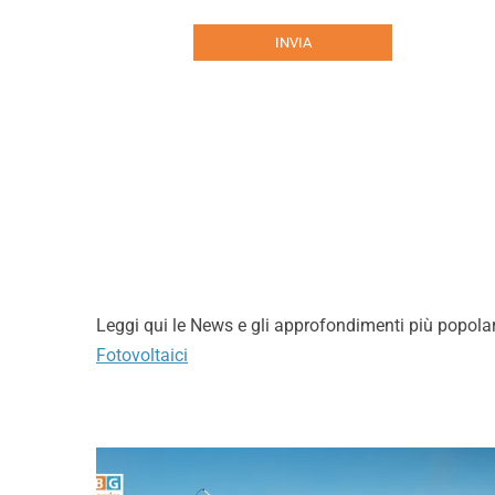
y
l
P
e
INVIA
o
t
l
t
i
e
c
r
y
*
Leggi qui le News e gli approfondimenti più popola
Fotovoltaici