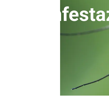
disinfesta
Pulizia Cappe
Pulizia Impianti Fotovoltaici
Sanificazione Ambienti