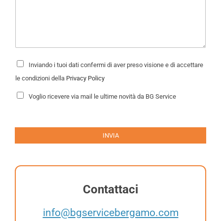
i
i
o
c
l
*
h
*
i
e
s
E
t
P
Inviando i tuoi dati confermi di aver preso visione e di accettare
-
r
a
m
i
le condizioni della
Privacy Policy
*
v
a
a
N
i
Voglio ricevere via mail le ultime novità da BG Service
c
e
l
y
w
N
P
s
o
l
o
l
e
m
INVIA
i
t
e
c
t
T
y
e
*
r
e
l
e
Contattaci
f
o
info@bgservicebergamo.com
n