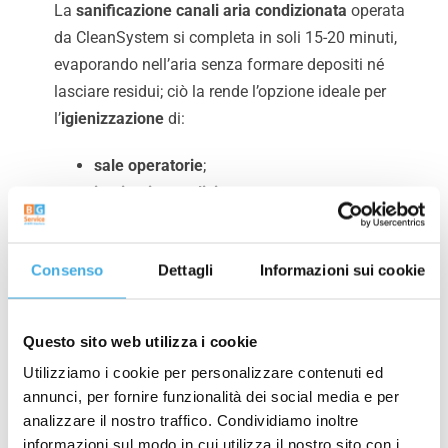
La
sanificazione
canali aria condizionata
operata
da CleanSystem si completa in soli 15-20 minuti,
evaporando nell’aria senza formare depositi né
lasciare residui; ciò la rende l’opzione ideale per
l’
igienizzazione
di:
sale operatorie
;
impianti aeraulici
;
impianti di termoventilazione
;
mense
di scuole, ospedali e locali aziendali;
Consenso
Dettagli
Informazioni sui cookie
cliniche
ed
uffici
con
condotte aerauliche
;
ambienti indoor
con attrezzature, oggetti e
accessori.
Questo sito web utilizza i cookie
CleanSystem
assicura una
sanificazione
Utilizziamo i cookie per personalizzare contenuti ed
annunci, per fornire funzionalità dei social media e per
efficace
e
biodegradabile
oltre il 99%.
analizzare il nostro traffico. Condividiamo inoltre
informazioni sul modo in cui utilizza il nostro sito con i