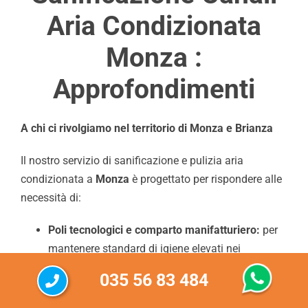
Aria Condizionata
Monza :
Approfondimenti
A chi ci rivolgiamo nel territorio di Monza e Brianza
Il nostro servizio di sanificazione e pulizia aria
condizionata a
Monza
è progettato per rispondere alle
necessità di:
Poli tecnologici e comparto manifatturiero:
per
mantenere standard di igiene elevati nei
laboratori e nelle linee produttive brianzole.
035 56 83 484
Cliniche private e RSA della Brianza:
dove la
qualità microbiologica dell’aria è un parametro di