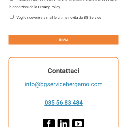
r
a
i
le condizioni della
Privacy Policy
*
v
a
N
Voglio ricevere via mail le ultime novità da BG Service
c
e
y
w
P
s
o
l
l
e
INVIA
i
t
c
t
y
e
*
r
Contattaci
info@bgservicebergamo.com
035 56 83 484