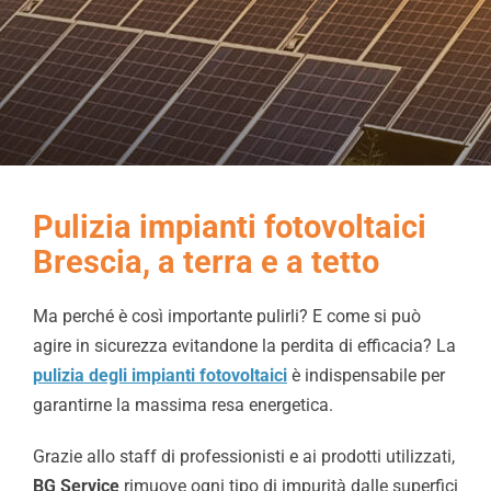
Chi Siamo
Video
Cerca
per:
Pulizia impianti fotovoltaici
Brescia, a terra e a tetto
Ma perché è così importante pulirli? E come si può
agire in sicurezza evitandone la perdita di efficacia? La
pulizia degli impianti fotovoltaici
è indispensabile per
garantirne la massima resa energetica.
Grazie allo staff di professionisti e ai prodotti utilizzati,
BG Service
rimuove ogni tipo di impurità dalle superfici