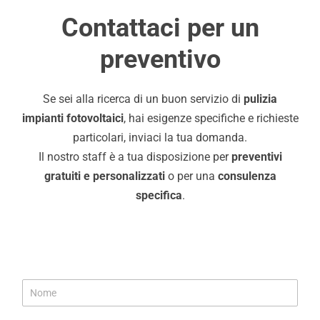
Contattaci per un
preventivo
Se sei alla ricerca di un buon servizio di
pulizia
impianti fotovoltaici
, hai esigenze specifiche e richieste
particolari, inviaci la tua domanda.
Il nostro staff è a tua disposizione per
preventivi
gratuiti e personalizzati
o per una
consulenza
specifica
.
P
N
o
o
l
m