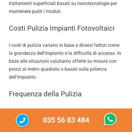
trattamenti superficiali basati su nanotecnologie per
mantenere puliti i moduli.
Costi Pulizia Impianti Fotovoltaici
I costi di pulizia variano in base a diversi fattori come
la grandezza dell’impianto e la difficoltà di accesso. In
base alle situazioni valutiamo offerte su misura con
prezzi al metro quadrato o basati sulla potenza
dell’impianto.
Frequenza della Pulizia
Valutare la posizione dell’impianto fotovoltaico per
035 56 83 484
stabilire la frequenza della pulizia, specialmente per
impianti vicino al mare o in aree industriali dove la