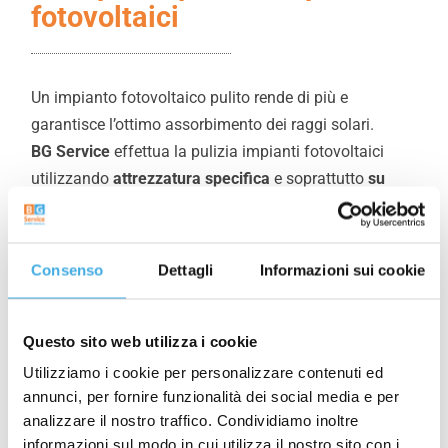
fotovoltaici
Un impianto fotovoltaico pulito rende di più e
garantisce l’ottimo assorbimento dei raggi solari.
BG Service
effettua la pulizia impianti fotovoltaici
utilizzando
attrezzatura specifica
e soprattutto
su
misura
, adatta a ogni tipologia di impianto.
Il kit ideale prevede aste telescopiche leggerissime in
carbonio e modulabili, spazzole idriche e acqua!
Consenso
Dettagli
Informazioni sui cookie
L’acqua osmotizzata, o demineralizzata, evita la
formazione di aloni e calcare.
Inoltre garantisce un
lavoro assolutamente ecologico
.
Questo sito web utilizza i cookie
Utilizziamo i cookie per personalizzare contenuti ed
Perché non utilizzare detersivi? Sarebbe scorretto dire
annunci, per fornire funzionalità dei social media e per
che qualsiasi detersivo o detergente rovinerebbe le
analizzare il nostro traffico. Condividiamo inoltre
superfici vetrose. Sicuramente un prodotto non adatto
informazioni sul modo in cui utilizza il nostro sito con i