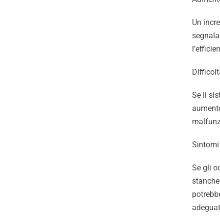
Un incr
segnala
l’effici
Video
Diffico
Se il s
aumento 
malfunz
Cerca
per:
Sintomi
Se gli o
stanchez
potrebbe
adeguat