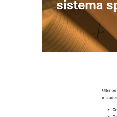
sistema sp
Pulizia Cappe
Pulizia Impianti Fotovoltaici
Ulterior
includo
Cr
Sanificazione Ambienti
Od