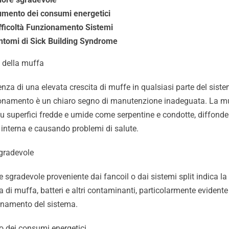
mento dei consumi energetici
fficoltà Funzionamento Sistemi
ntomi di Sick Building Syndrome
a della muffa
nza di una elevata crescita di muffe in qualsiasi parte del siste
onamento è un chiaro segno di manutenzione inadeguata. La m
su superfici fredde e umide come serpentine e condotte, diffond
a interna e causando problemi di salute.
gradevole
 sgradevole proveniente dai fancoil o dai sistemi split indica la
 di muffa, batteri e altri contaminanti, particolarmente evident
ionamento del sistema.
 dei consumi energetici