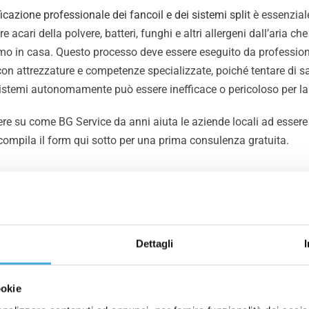
icazione professionale dei fancoil e dei sistemi spli
t è essenzial
e acari della polvere, batteri, funghi e altri allergeni dall’aria che
amo in casa. Questo processo deve essere eseguito da profession
con attrezzature e competenze specializzate, poiché tentare di sa
sistemi autonomamente può essere inefficace o pericoloso per la
re su come BG Service da anni aiuta le aziende locali ad essere
ompila il form qui sotto per una prima consulenza gratuita.
Richiedi Informazioni
Dettagli
OPPURE TORNA ALLE FAQ
ookie