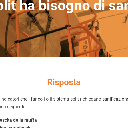
lit ha bisogno di sa
Risposta
i indicatori che i fancoil o il sistema split richiedano
sanificazion
no i seguenti:
escita della muffa
ore sgradevole