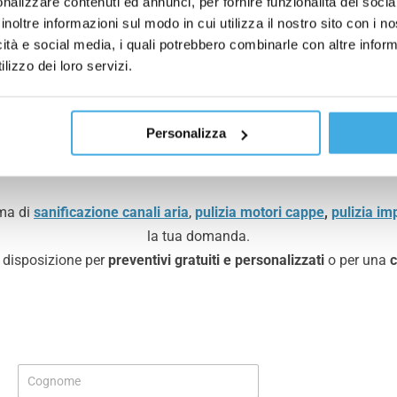
nalizzare contenuti ed annunci, per fornire funzionalità dei socia
inoltre informazioni sul modo in cui utilizza il nostro sito con i 
icità e social media, i quali potrebbero combinarle con altre inform
lizzo dei loro servizi.
Richiedi Informazioni
Personalizza
ema di
sanificazione canali aria
,
pulizia motori cappe
,
pulizia imp
la tua domanda.
ua disposizione per
preventivi gratuiti e personalizzati
o per una
P
C
r
o