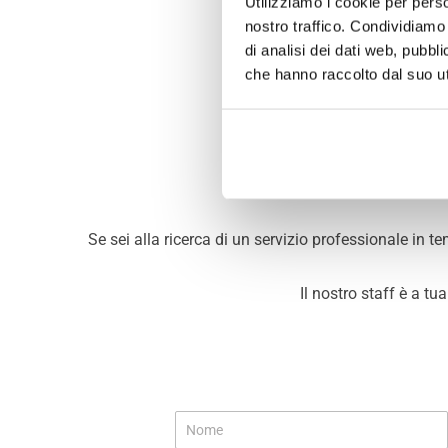
Utilizziamo i cookie per perso
nostro traffico. Condividiamo 
di analisi dei dati web, pubbl
che hanno raccolto dal suo uti
Se sei alla ricerca di un servizio professionale in t
Il nostro staff è a t
N
o