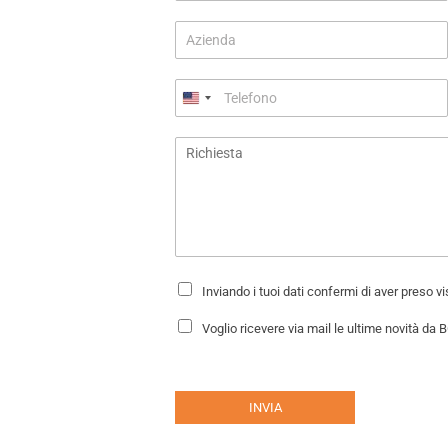
m
A
e
z
*
i
T
e
e
n
l
d
R
e
a
i
f
c
o
h
n
i
o
e
*
s
t
P
Inviando i tuoi dati confermi di aver preso v
r
a
i
N
*
Voglio ricevere via mail le ultime novità da 
v
e
a
w
c
s
y
l
P
e
INVIA
o
t
l
t
i