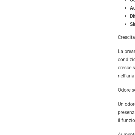
Au
Di
Si
Crescit
La prese
Pulizia Industriale
condizi
cresce 
nell’ari
Odore s
Un odore
presenza
Chi Siamo
il funz
Aumento