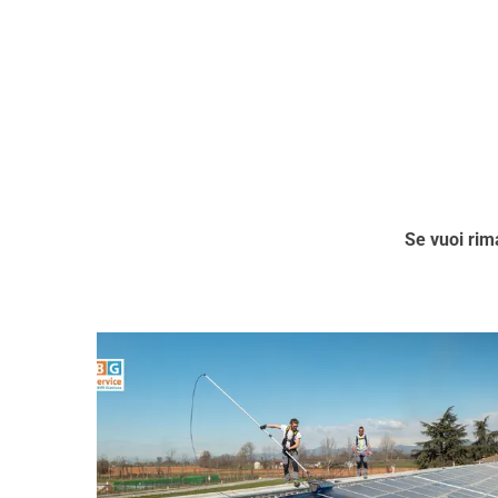
e
c
r
y
*
Se vuoi rim