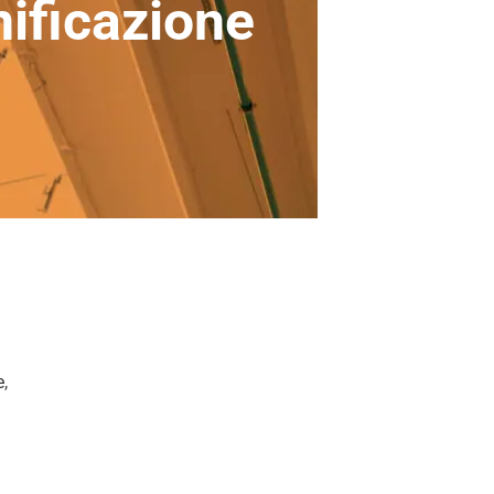
nificazione
e
,