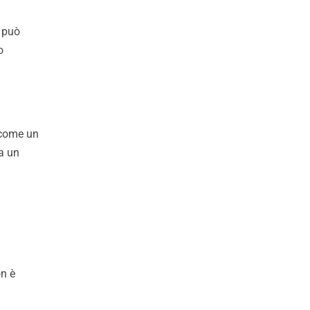
 può
o
 come un
ca un
on è