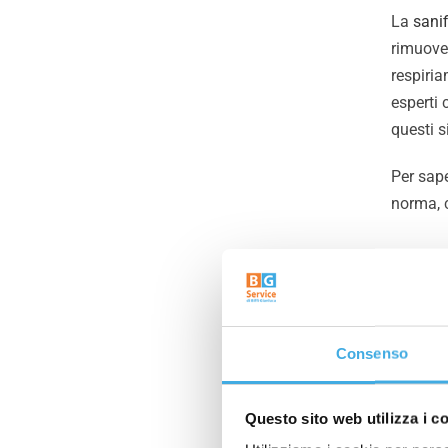
La
sanif
rimuover
respiri
esperti 
questi 
Per sape
norma, c
Consenso
Questo sito web utilizza i c