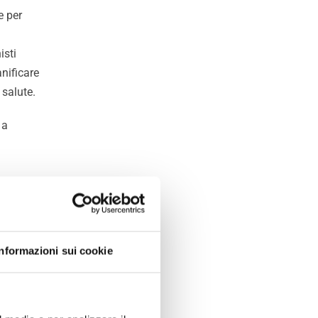
e per
isti
nificare
 salute.
 a
Informazioni sui cookie