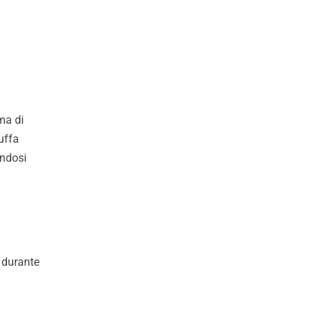
ma di
uffa
endosi
e durante