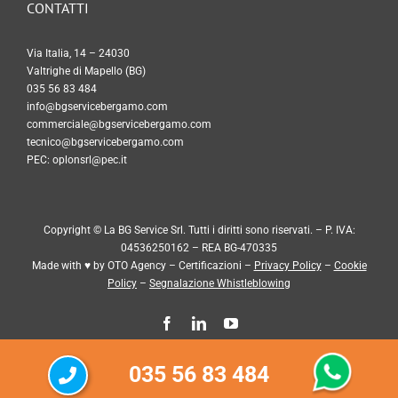
CONTATTI
Via Italia, 14 – 24030
Valtrighe di Mapello (BG)
035 56 83 484
info@bgservicebergamo.com
commerciale@bgservicebergamo.com
tecnico@bgservicebergamo.com
PEC:
oplonsrl@pec.it
Copyright © La BG Service Srl. Tutti i diritti sono riservati. – P. IVA:
04536250162 – REA BG-470335
Made with ♥ by
OTO Agency
–
Certificazioni
–
Privacy Policy
–
Cookie
Policy
–
Segnalazione Whistleblowing
035 56 83 484