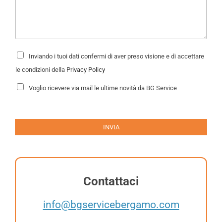
c
l
*
h
*
i
e
s
*
t
P
Inviando i tuoi dati confermi di aver preso visione e di accettare
*
r
a
*
i
le condizioni della
Privacy Policy
*
v
a
N
Voglio ricevere via mail le ultime novità da BG Service
c
e
y
w
P
s
o
l
l
e
INVIA
i
t
c
t
y
e
*
r
Contattaci
info@bgservicebergamo.com