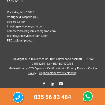
CONTATTI
Via Italia, 14 – 24030
Valtrighe di Mapello (BG)
035 56 83 484
info@bgservicebergamo.com
commerciale@bgservicebergamo.com
tecnico@bgservicebergamo.com
PEC:
oplonsrl@pec.it
Copyright © La BG Service Srl. Tutti i diritti sono riservati. – P. IVA:
04536250162 – REA BG-470335
Made with ♥ by
OTO Agency
–
Certificazioni
–
Privacy Policy
–
Cookie
Policy
–
Segnalazione Whistleblowing
035 56 83 484