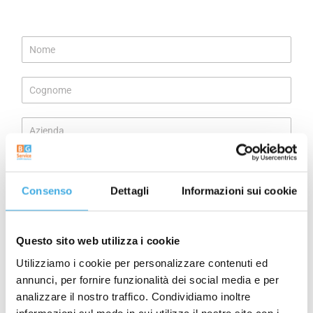
N
o
m
C
e
o
*
g
A
n
z
o
i
m
C
e
e
o
n
*
Consenso
Dettagli
Informazioni sui cookie
m
d
T
u
a
e
n
l
e
Questo sito web utilizza i cookie
E
e
*
-
f
Utilizziamo i cookie per personalizzare contenuti ed
m
o
annunci, per fornire funzionalità dei social media e per
R
a
n
analizzare il nostro traffico. Condividiamo inoltre
i
i
o
informazioni sul modo in cui utilizza il nostro sito con i